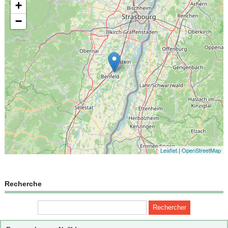
+
−
Leaflet
|
OpenStreetMap
Recherche