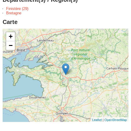
Finistère (29)
Bretagne
Carte
+
−
Leaflet
|
OpenStreetMap