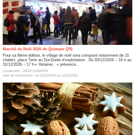
Marché de Noël 2026 de Quimper (29)
Pour sa 8ème édition, le village de noël sera composé notamment de 15
chalets, place Terre au DucDurée d’exploitation : Du 03/12/2026 – 16 h au
31/12/2026 – 17 h➢ Horaires : « présence...
Localisation : 29000 QUIMPER
Date de l'évènement : du 03/12/2026 au 31/12/2026