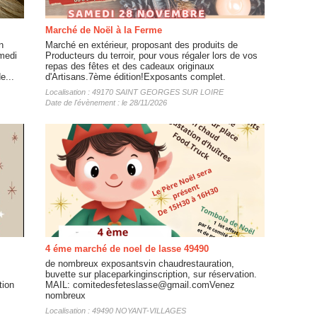
Marché de Noël à la Ferme
n
Marché en extérieur, proposant des produits de
medi
Producteurs du terroir, pour vous régaler lors de vos
repas des fêtes et des cadeaux originaux
e...
d'Artisans.7ème édition!Exposants complet.
Localisation : 49170 SAINT GEORGES SUR LOIRE
Date de l'évènement : le 28/11/2026
4 éme marché de noel de lasse 49490
de nombreux exposantsvin chaudrestauration,
buvette sur placeparkinginscription, sur réservation.
tion
MAIL: comitedesfeteslasse@gmail.comVenez
nombreux
Localisation : 49490 NOYANT-VILLAGES