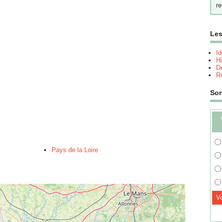
re
Les
I
Hi
Dé
Re
So
Pays de la Loire