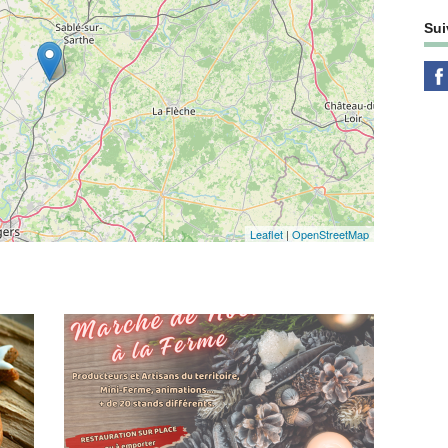
Sui
Leaflet
|
OpenStreetMap