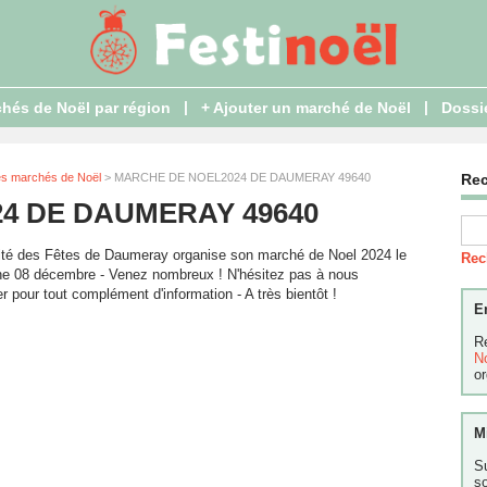
|
|
hés de Noël par région
+ Ajouter un marché de Noël
Dossi
es marchés de Noël
> MARCHE DE NOEL2024 DE DAUMERAY 49640
Re
4 DE DAUMERAY 49640
té des Fêtes de Daumeray organise son marché de Noel 2024 le
Rec
e 08 décembre - Venez nombreux ! N'hésitez pas à nous
er pour tout complément d'information - A très bientôt !
E
R
N
or
M
S
s