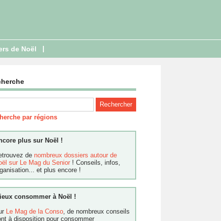
|
ers de Noël
cherche
herche par régions
ncore plus sur Noël !
etrouvez de
nombreux dossiers autour de
oël sur Le Mag du Senior
! Conseils, infos,
ganisation... et plus encore !
ieux consommer à Noël !
ur
Le Mag de la Conso
, de nombreux conseils
ont à disposition pour consommer