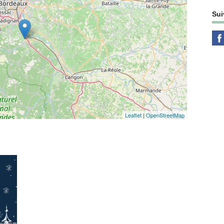
Sui
Leaflet
|
OpenStreetMap