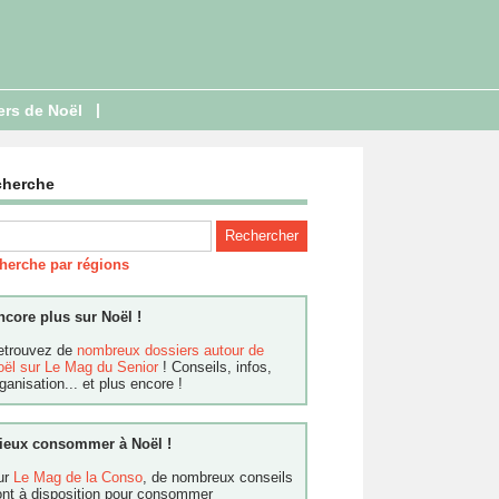
|
ers de Noël
cherche
herche par régions
ncore plus sur Noël !
etrouvez de
nombreux dossiers autour de
oël sur Le Mag du Senior
! Conseils, infos,
ganisation... et plus encore !
ieux consommer à Noël !
ur
Le Mag de la Conso
, de nombreux conseils
ont à disposition pour consommer