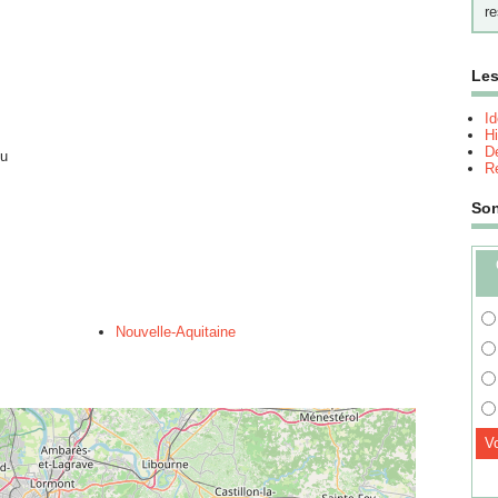
re
Les
I
Hi
Dé
ou
Re
So
Nouvelle-Aquitaine