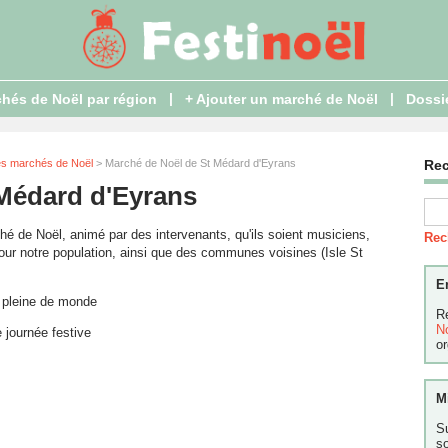
|
|
hés de Noël par région
+ Ajouter un marché de Noël
Dossi
es marchés de Noël
> Marché de Noël de St Médard d'Eyrans
Re
Médard d'Eyrans
é de Noël, animé par des intervenants, qu'ils soient musiciens,
Rec
our notre population, ainsi que des communes voisines (Isle St
E
, pleine de monde
R
N
e journée festive
or
M
S
s