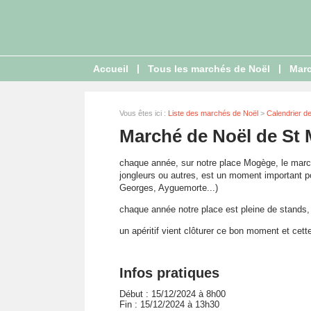
|
|
Accueil
Tous les marchés de Noël
Marc
Vous êtes ici :
Liste des marchés de Noël
>
Calendrier d
Marché de Noël de St 
chaque année, sur notre place Mogège, le march
jongleurs ou autres, est un moment important p
Georges, Ayguemorte...)
chaque année notre place est pleine de stands
un apéritif vient clôturer ce bon moment et cett
Infos pratiques
Début : 15/12/2024 à 8h00
Fin : 15/12/2024 à 13h30