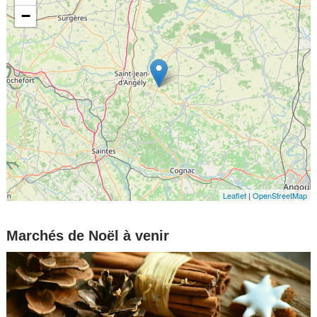
−
Leaflet
|
OpenStreetMap
Marchés de Noël à venir