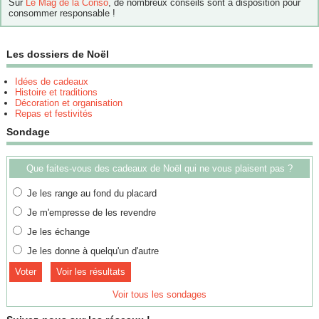
Sur
Le Mag de la Conso
, de nombreux conseils sont à disposition pour
consommer responsable !
Les dossiers de Noël
Idées de cadeaux
Histoire et traditions
Décoration et organisation
Repas et festivités
Sondage
Que faites-vous des cadeaux de Noël qui ne vous plaisent pas ?
Je les range au fond du placard
Je m'empresse de les revendre
Je les échange
Je les donne à quelqu'un d'autre
Voir les résultats
Voir tous les sondages