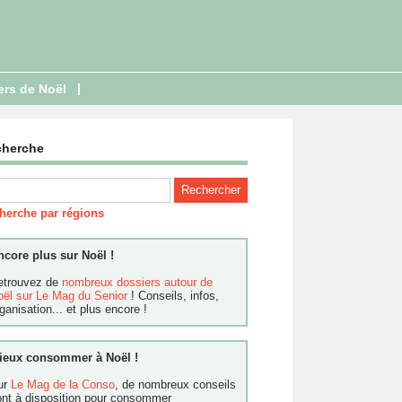
|
ers de Noël
cherche
herche par régions
ncore plus sur Noël !
etrouvez de
nombreux dossiers autour de
oël sur Le Mag du Senior
! Conseils, infos,
ganisation... et plus encore !
ieux consommer à Noël !
ur
Le Mag de la Conso
, de nombreux conseils
ont à disposition pour consommer