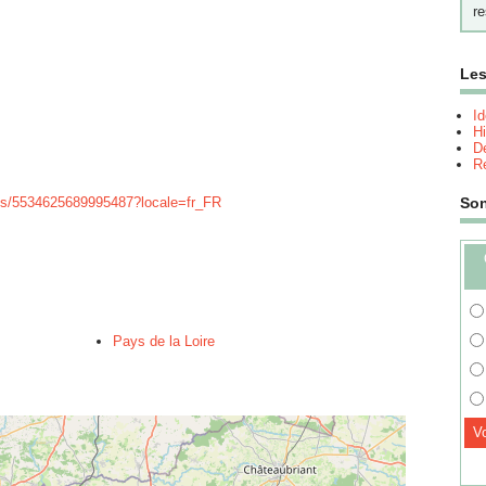
re
Les
I
Hi
Dé
Re
ts/5534625689995487?locale=fr_FR
So
Pays de la Loire