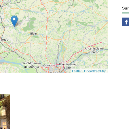
Sui
Leaflet
|
OpenStreetMap