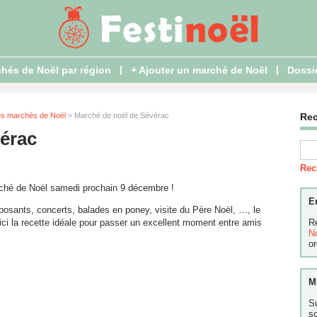
|
|
hés de Noël par région
+ Ajouter un marché de Noël
Dossi
es marchés de Noël
> Marché de noël de Sévérac
Re
érac
Rec
arché de Noël samedi prochain 9 décembre !
E
posants, concerts, balades en poney, visite du Père Noël, …, le
oici la recette idéale pour passer un excellent moment entre amis
R
N
or
M
S
s