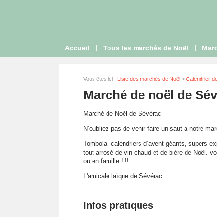
|
|
Accueil
Tous les marchés de Noël
Marc
Vous êtes ici :
Liste des marchés de Noël
>
Calendrier d
Marché de noël de Sév
Marché de Noël de Sévérac
N’oubliez pas de venir faire un saut à notre m
Tombola, calendriers d’avent géants, supers ex
tout arrosé de vin chaud et de bière de Noël, v
ou en famille !!!!
L'amicale laïque de Sévérac
Infos pratiques