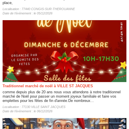
place,
Localisation : 77440 CONGIS-SUR-THEROUANNE
Date de l'évènement : le 05/12/2026
Traditionnel marché de noël à VILLE ST JACQUES
comme depuis plus de 20 ans nous vous attendons à notre traditionnel
marché de Noël pour passer un moment joyeux familiale et faire vos
emplettes pour les fêtes de fin d'année.De nombreux...
Localisation : 77130 VILLE SAINT JACQUES
Date de l'évènement : le 06/12/2026