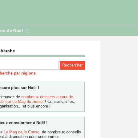
|
ers de Noël
cherche
herche par régions
ncore plus sur Noël !
etrouvez de
nombreux dossiers autour de
oël sur Le Mag du Senior
! Conseils, infos,
ganisation... et plus encore !
ieux consommer à Noël !
ur
Le Mag de la Conso
, de nombreux conseils
ont à disposition pour consommer