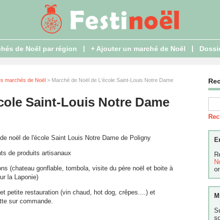
|
|
hés de Noël par région
+ Ajouter un marché de Noël
Dossi
es marchés de Noël
> Marché de Noël de L'école Saint-Louis Notre Dame
Re
cole Saint-Louis Notre Dame
Rec
de noël de l'école Saint Louis Notre Dame de Poligny
E
ts de produits artisanaux
R
N
ns (chateau gonflable, tombola, visite du père noël et boite à
or
our la Laponie)
et petite restauration (vin chaud, hot dog, crêpes....) et
M
ette sur commande.
S
s