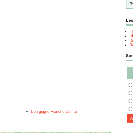
re
Les
I
Hi
Dé
Re
So
Bourgogne-Franche-Comté