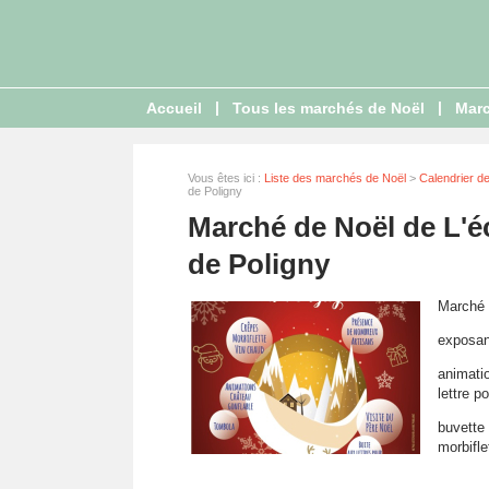
|
|
Accueil
Tous les marchés de Noël
Marc
Vous êtes ici :
Liste des marchés de Noël
>
Calendrier d
de Poligny
Marché de Noël de L'é
de Poligny
Marché 
exposan
animatio
lettre p
buvette 
morbifl