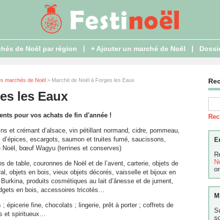
|
|
hés de Noël par région
+ Ajouter un marché de Noël
Dossi
es marchés de Noël
> Marché de Noël à Forges les Eaux
Re
es les Eaux
ents pour vos achats de fin d'année !
Rec
s et crémant d’alsace, vin pétillant normand, cidre, pommeau,
ns d’épices, escargots, saumon et truites fumé, saucissons,
E
de Noël, bœuf Wagyu (terrines et conserves)
R
N
cos de table, couronnes de Noël et de l’avent, carterie, objets de
or
ral, objets en bois, vieux objets décorés, vaisselle et bijoux en
 Burkina, produits cosmétiques au lait d’ânesse et de jument,
gadgets en bois, accessoires tricotés…
M
; épicerie fine, chocolats ; lingerie, prêt à porter ; coffrets de
S
s et spiritueux…
s