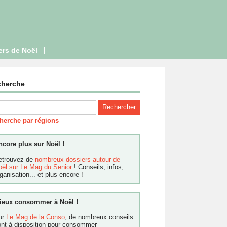
|
ers de Noël
cherche
herche par régions
ncore plus sur Noël !
etrouvez de
nombreux dossiers autour de
oël sur Le Mag du Senior
! Conseils, infos,
ganisation... et plus encore !
ieux consommer à Noël !
ur
Le Mag de la Conso
, de nombreux conseils
ont à disposition pour consommer