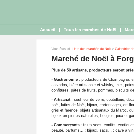
|
|
Accueil
Tous les marchés de Noël
Marc
Vous êtes ici :
Liste des marchés de Noël
>
Calendrier d
Marché de Noël à Forg
Plus de 50 artisans, producteurs seront prés
- Gastronomie
: producteurs de Champagne, vin
calvados, bière artisanale et whisky, miel, pai
confitures, pâtes de fruits, pommes, biscuits 
- Artisanat
: souffleur de verre, coutellerie, dé
noël, lutins de Noël, bijoux, cartonnages, art flo
grès et faïence, objets artisanaux du Maroc, du
bijoux en pierres naturelles, bougies, jeux et 
- Commerçants
: fruits secs, confits, exotiques 
beauté, parfums… ; bijoux, sacs… ; cave à vin