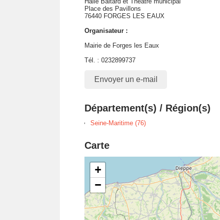
Halle Baltard et Théâtre municipal
Place des Pavillons
76440 FORGES LES EAUX
Organisateur :
Mairie de Forges les Eaux
Tél. : 0232899737
Envoyer un e-mail
Département(s) / Région(s)
Seine-Maritime (76)
Carte
+
−