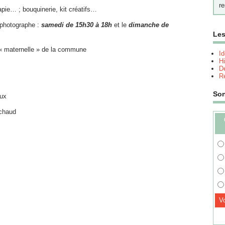
re
apie… ; bouquinerie, kit créatifs…
 photographe :
samedi de 15h30 à 18h
et le
dimanche de
Les
 « maternelle » de la commune
I
Hi
Dé
Re
So
ux
 chaud