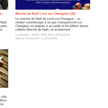
é -
Marché de Noël Livré sur Changeon (35)
Le marché de Noël de Livré-sur-Changeon : un
 Noël
rendez-vousféerique à ne pas manquerLivré-sur-
çants
Changeon se prépare à accueillir la 6e édition deson
ez-
célèbre Marché de Noël, un événement...
Localisation : 35450 LIVRÉ-SUR-CHANGEON
Date de l'évènement : le 19/12/2026
ville
00vin
ine