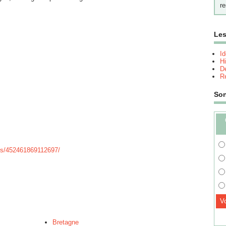
re
Les
I
Hi
Dé
Re
So
ps/452461869112697/
Bretagne