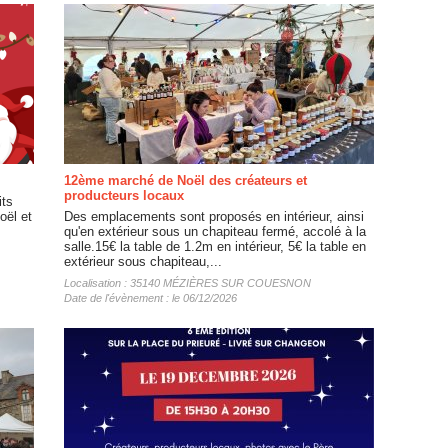
12ème marché de Noël des créateurs et
producteurs locaux
its
oël et
Des emplacements sont proposés en intérieur, ainsi
qu'en extérieur sous un chapiteau fermé, accolé à la
salle.15€ la table de 1.2m en intérieur, 5€ la table en
extérieur sous chapiteau,...
Localisation : 35140 MÉZIÈRES SUR COUESNON
Date de l'évènement : le 06/12/2026