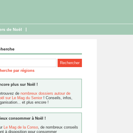
|
ers de Noël
cherche
herche par régions
ncore plus sur Noël !
etrouvez de
nombreux dossiers autour de
oël sur Le Mag du Senior
! Conseils, infos,
ganisation... et plus encore !
ieux consommer à Noël !
ur
Le Mag de la Conso
, de nombreux conseils
ont à disposition pour consommer