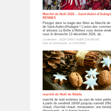
Marché de Noël 2026 – Saint-Aubin-d'Aubign
RENNES
Plongez dans la magie des fêtes au Marché de
de Saint-Aubin-d'Aubigné ! L'union des commer
et artisans La Boîte à Métiers vous donne rend
vous le dimanche 13 décembre 2026, de...
Localisation : 35250 SAINT AUBIN D'AUBIGNE
Date de l'évènement : le 13/12/2026
marché de Noël de Bédée
marché de noël extérieur au sein de notre petite 
à partir du vendredi 16h00 jusqu'au samedi 20h
chaud, chocolat chaud, restauration, une trenta
d'exposants, et la bonne humeur...