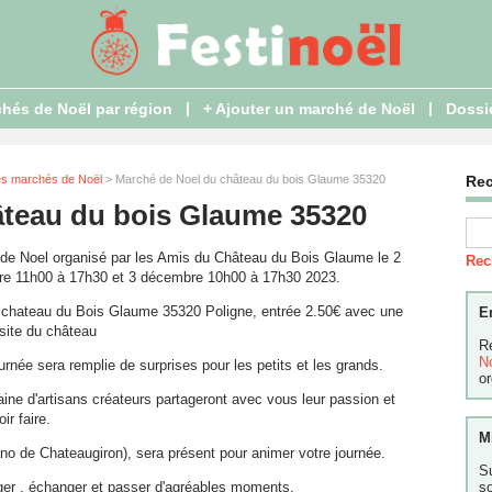
|
|
hés de Noël par région
+ Ajouter un marché de Noël
Dossi
es marchés de Noël
> Marché de Noel du château du bois Glaume 35320
Re
âteau du bois Glaume 35320
de Noel organisé par les Amis du Château du Bois Glaume le 2
Rec
e 11h00 à 17h30 et 3 décembre 10h00 à 17h30 2023.
 chateau du Bois Glaume 35320 Poligne, entrée 2.50€ avec une
E
isite du château
R
N
urnée sera remplie de surprises pour les petits et les grands.
or
ine d'artisans créateurs partageront avec vous leur passion et
ir faire.
M
no de Chateaugiron), sera présent pour animer votre journée.
S
ager , échanger et passer d'agréables moments.
s