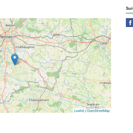
Sui
Leaflet
|
OpenStreetMap