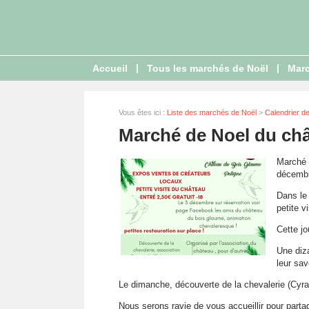
|
|
Accueil
Tous les marchés de Noël
Marc
Vous êtes ici :
Liste des marchés de Noël
>
Calendrier d
Marché de Noel du ch
Marché 
décembr
Dans le
petite v
Cette jo
Une diza
leur savo
Le dimanche, découverte de la chevalerie (Cyra
Nous serons ravie de vous accueillir pour part