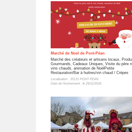
Marché de Noel de Pont-Péan
Marché des créateurs et artisans locaux, Produ
Gourmands, Cadeaux Uniques, Visite du père n
vins chauds, animation de NoëlPetite
Restauration/Bar à huitres/vin chaud / Crèpes
Localisation : 35131 PONT-PEAN
Date de l'évènement : le 29/11/2026