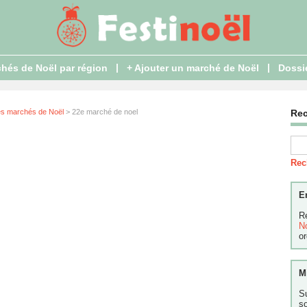
|
|
hés de Noël par région
+ Ajouter un marché de Noël
Dossi
es marchés de Noël
> 22e marché de noel
Re
Rec
E
R
N
or
M
S
s