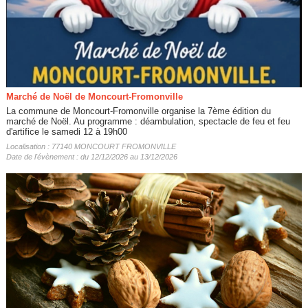
Marché de Noël de Moncourt-Fromonville
La commune de Moncourt-Fromonville organise la 7ème édition du
marché de Noël. Au programme : déambulation, spectacle de feu et feu
d'artifice le samedi 12 à 19h00
Localisation : 77140 MONCOURT FROMONVILLE
Date de l'évènement : du 12/12/2026 au 13/12/2026