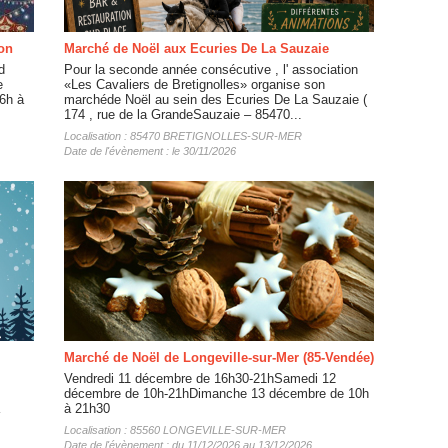
ion
Marché de Noël aux Ecuries De La Sauzaie
d
Pour la seconde année consécutive , l' association
e
«Les Cavaliers de Bretignolles» organise son
6h à
marchéde Noël au sein des Ecuries De La Sauzaie (
174 , rue de la GrandeSauzaie – 85470...
Localisation : 85470 BRETIGNOLLES-SUR-MER
Date de l'évènement : le 30/11/2026
Marché de Noël de Longeville-sur-Mer (85-Vendée)
Vendredi 11 décembre de 16h30-21hSamedi 12
décembre de 10h-21hDimanche 13 décembre de 10h
à 21h30
Localisation : 85560 LONGEVILLE-SUR-MER
Date de l'évènement : du 11/12/2026 au 13/12/2026