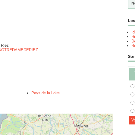
re
Les
I
Hi
Dé
 Riez
Re
CPENOTREDAMEDERIEZ
So
Pays de la Loire