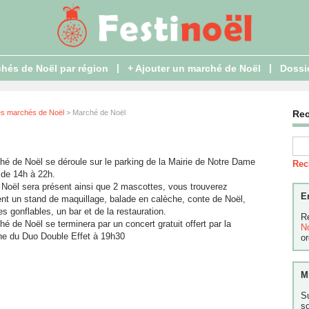
|
|
hés de Noël par région
+ Ajouter un marché de Noël
Dossi
es marchés de Noël
> Marché de Noël
Re
hé de Noël se déroule sur le parking de la Mairie de Notre Dame
Rec
 de 14h à 22h.
 Noël sera présent ainsi que 2 mascottes, vous trouverez
E
nt un stand de maquillage, balade en calèche, conte de Noël,
es gonflables, un bar et de la restauration.
R
é de Noël se terminera par un concert gratuit offert par la
N
 du Duo Double Effet à 19h30
or
M
S
s