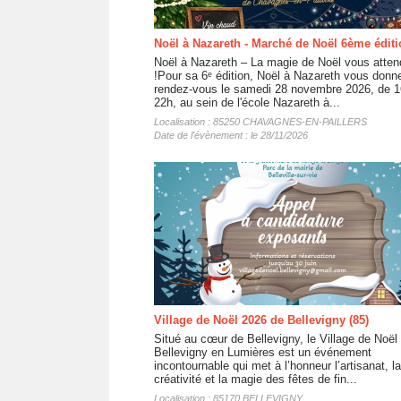
Noël à Nazareth - Marché de Noël 6ème édit
Noël à Nazareth – La magie de Noël vous atten
!Pour sa 6ᵉ édition, Noël à Nazareth vous donn
rendez-vous le samedi 28 novembre 2026, de 1
22h, au sein de l'école Nazareth à...
Localisation : 85250 CHAVAGNES-EN-PAILLERS
Date de l'évènement : le 28/11/2026
Village de Noël 2026 de Bellevigny (85)
Situé au cœur de Bellevigny, le Village de Noël
Bellevigny en Lumières est un événement
incontournable qui met à l’honneur l’artisanat, la
créativité et la magie des fêtes de fin...
Localisation : 85170 BELLEVIGNY