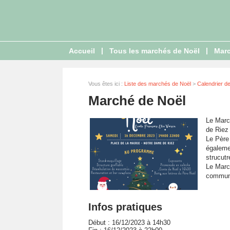
|
|
Accueil
Tous les marchés de Noël
Marc
Vous êtes ici :
Liste des marchés de Noël
>
Calendrier d
Marché de Noël
Le Marc
de Riez
Le Père
égaleme
strucutr
Le March
commune
Infos pratiques
Début : 16/12/2023 à 14h30