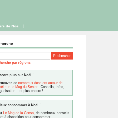
|
ers de Noël
cherche
herche par régions
ncore plus sur Noël !
etrouvez de
nombreux dossiers autour de
oël sur Le Mag du Senior
! Conseils, infos,
ganisation... et plus encore !
ieux consommer à Noël !
ur
Le Mag de la Conso
, de nombreux conseils
ont à disposition pour consommer