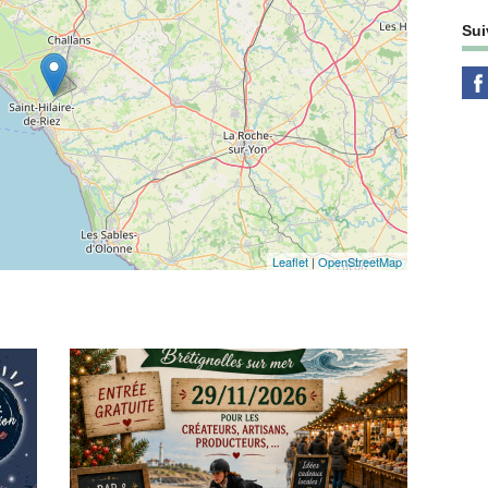
Sui
Leaflet
|
OpenStreetMap