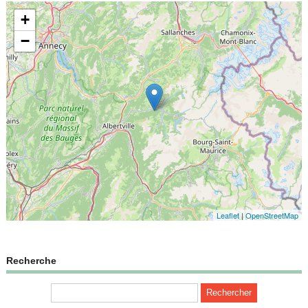
+
−
Leaflet
|
OpenStreetMap
Recherche