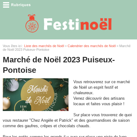
Vous êtes ici :
Liste des marchés de Noël
>
Calendrier des marchés de Noël
> Marché
de Noël 2023 Puiseux-Pontoise
Marché de Noël 2023 Puiseux-
Pontoise
Vous retrouverez sur ce marché
de Noël un esprit festif et
chaleureux.
Venez découvrir des artisans
locaux et faites vous plaisir !
Sur place vous trouverez de quoi
vous restaurer "Chez Angèle et Patrick" et des gourmandises de saison
comme des gaufres, crêpes et chocolats chauds.
Pour les petits comme les grands il y aura sur place une piste de luge.