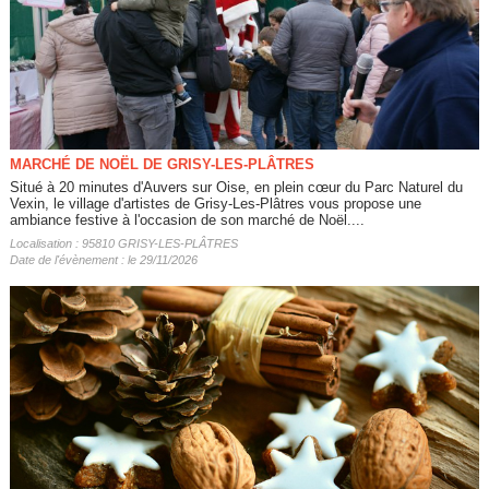
MARCHÉ DE NOËL DE GRISY-LES-PLÂTRES
Situé à 20 minutes d'Auvers sur Oise, en plein cœur du Parc Naturel du
Vexin, le village d'artistes de Grisy-Les-Plâtres vous propose une
ambiance festive à l'occasion de son marché de Noël....
Localisation : 95810 GRISY-LES-PLÂTRES
Date de l'évènement : le 29/11/2026