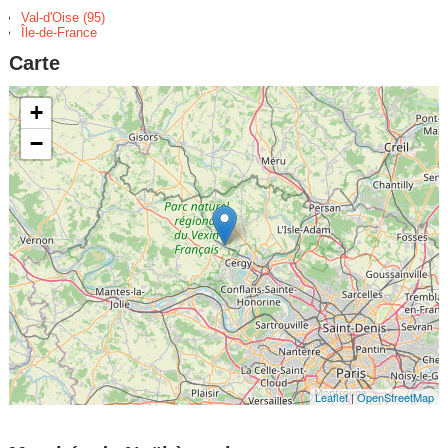
Val-d'Oise (95)
Île-de-France
Carte
+
−
Leaflet
|
OpenStreetMap