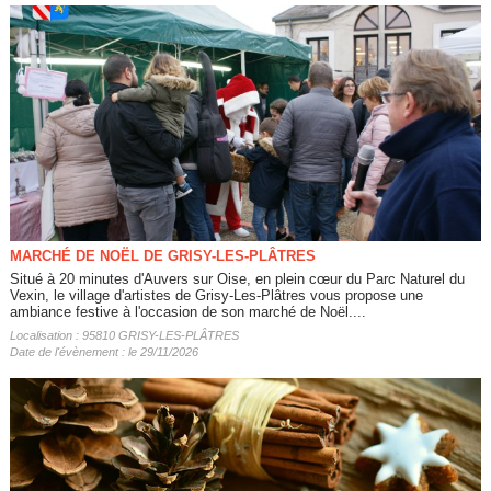
MARCHÉ DE NOËL DE GRISY-LES-PLÂTRES
Situé à 20 minutes d'Auvers sur Oise, en plein cœur du Parc Naturel du
Vexin, le village d'artistes de Grisy-Les-Plâtres vous propose une
ambiance festive à l'occasion de son marché de Noël....
Localisation : 95810 GRISY-LES-PLÂTRES
Date de l'évènement : le 29/11/2026