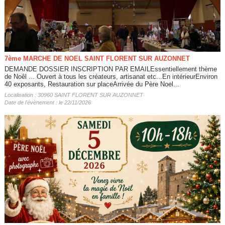
7ème MARCHE DE NOEL SAINT FLORENT SUR AUZONNET
DEMANDE DOSSIER INSCRIPTION PAR EMAILEssentiellement thème
de Noêl ... Ouvert à tous les créateurs, artisanat etc...En intérieurEnviron
40 exposants, Restauration sur placeArrivée du Père Noel...
Localisation : 30960 SAINT FLORENT SUR AUZONNET
Date de l'évènement : le 22/11/2026