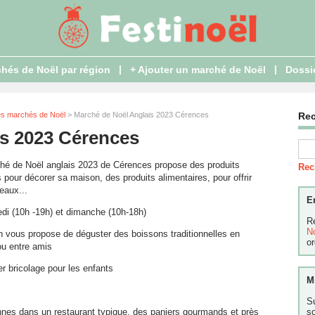
|
|
hés de Noël par région
+ Ajouter un marché de Noël
Dossi
es marchés de Noël
> Marché de Noël Anglais 2023 Cérences
Re
is 2023 Cérences
hé de Noël anglais 2023 de Cérences propose des produits
Rec
 pour décorer sa maison, des produits alimentaires, pour offrir
eaux...
E
di (10h -19h) et dimanche (10h-18h)
R
N
n vous propose de déguster des boissons traditionnelles en
or
ou entre amis
er bricolage pour les enfants
M
S
nes dans un restaurant typique, des paniers gourmands et près
s