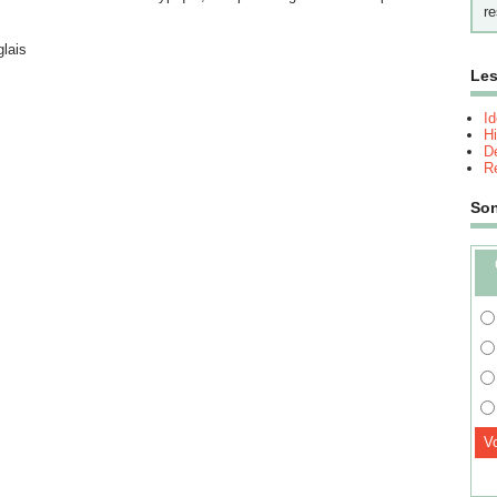
re
glais
Les
I
Hi
Dé
Re
So