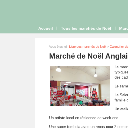
|
|
Accueil
Tous les marchés de Noël
Marc
Vous êtes ici :
Liste des marchés de Noël
>
Calendrier d
Marché de Noël Angla
Le marc
typiques
des cad
Le same
Le Salo
famille 
Un ateli
Un artiste local en résidence ce week-end
Une super tombola avec un repas pour 2 person