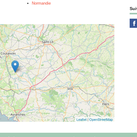
Normandie
Sui
Leaflet
|
OpenStreetMap