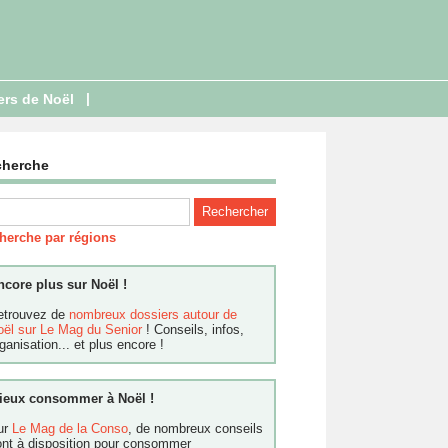
|
ers de Noël
cherche
herche par régions
ncore plus sur Noël !
etrouvez de
nombreux dossiers autour de
oël sur Le Mag du Senior
! Conseils, infos,
ganisation... et plus encore !
ieux consommer à Noël !
ur
Le Mag de la Conso
, de nombreux conseils
ont à disposition pour consommer