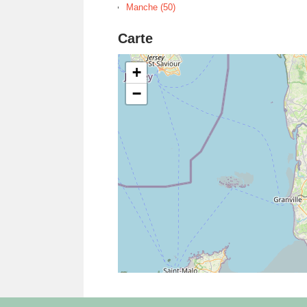
Manche (50)
Carte
+
−