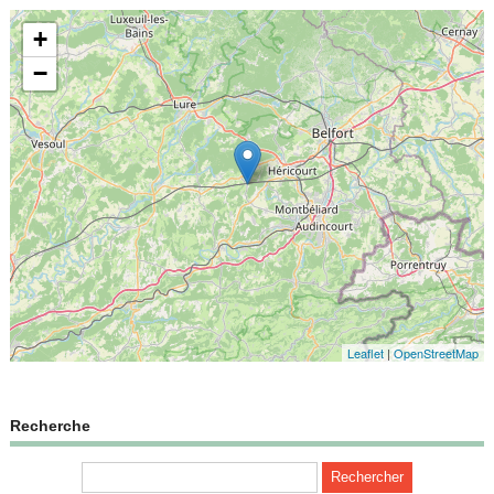
+
−
Leaflet
|
OpenStreetMap
Recherche