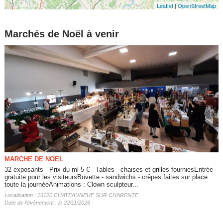
Leaflet
|
OpenStreetMap
Marchés de Noël à venir
MARCHE DE NOEL
32 exposants - Prix du ml 5 € - Tables - chaises et grilles fourniesEntrée
gratuite pour les visiteursBuvette - sandwichs - crêpes faites sur place
toute la journéeAnimations : Clown sculpteur...
Localisation : 16120 CHATEAUNEUF SUR CHARENTE
Date de l'évènement : le 22/11/2026