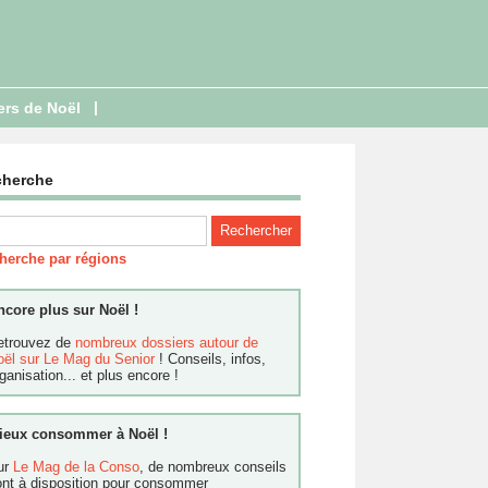
|
ers de Noël
cherche
herche par régions
ncore plus sur Noël !
etrouvez de
nombreux dossiers autour de
oël sur Le Mag du Senior
! Conseils, infos,
ganisation... et plus encore !
ieux consommer à Noël !
ur
Le Mag de la Conso
, de nombreux conseils
ont à disposition pour consommer