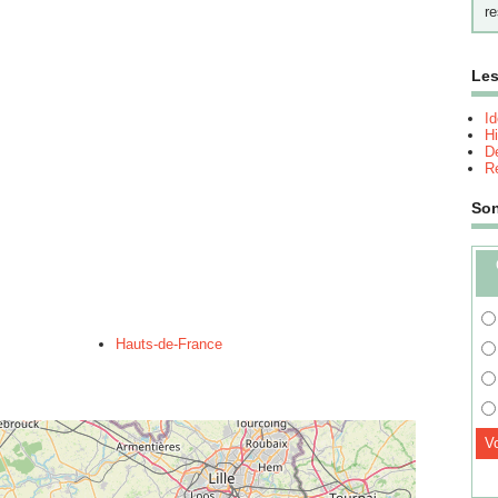
re
Les
I
Hi
Dé
Re
So
Hauts-de-France