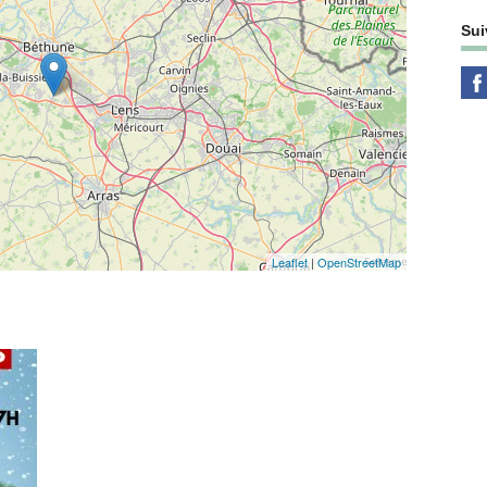
Sui
Leaflet
|
OpenStreetMap