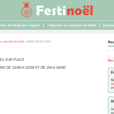
|
|
hés de Noël par région
+ Ajouter un marché de Noël
Dossi
es marchés de Noël
> MARCHE DE NOEL
Re
RES SUR PLACE
Rec
S DE 11H30 A 12H30 ET DE 15H A 16H30
E
R
N
or
M
S
s