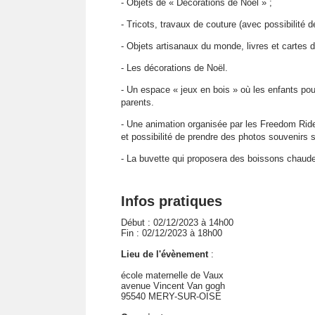
- Objets de « Décorations de Noël » ;
- Tricots, travaux de couture (avec possibilité
- Objets artisanaux du monde, livres et cartes 
- Les décorations de Noël.
- Un espace « jeux en bois » où les enfants pourr
parents.
- Une animation organisée par les Freedom Rid
et possibilité de prendre des photos souvenirs 
- La buvette qui proposera des boissons chaudes
Infos pratiques
Début : 02/12/2023 à 14h00
Fin : 02/12/2023 à 18h00
Lieu de l'évènement
:
école maternelle de Vaux
avenue Vincent Van gogh
95540 MERY-SUR-OISE