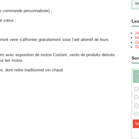
re
 de commande personnalisée) ;
de vœux ;
Les
I
Hi
ont venir s'affronter gratuitement sous l’œil attentif de leurs
Dé
Re
ers avec exposition de motos Custom, vente de produits dérivés
So
sur les motos.
, dont notre traditionnel vin chaud.