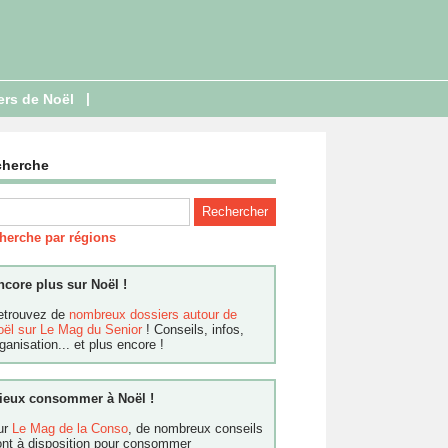
|
ers de Noël
cherche
herche par régions
ncore plus sur Noël !
etrouvez de
nombreux dossiers autour de
oël sur Le Mag du Senior
! Conseils, infos,
ganisation... et plus encore !
ieux consommer à Noël !
ur
Le Mag de la Conso
, de nombreux conseils
ont à disposition pour consommer