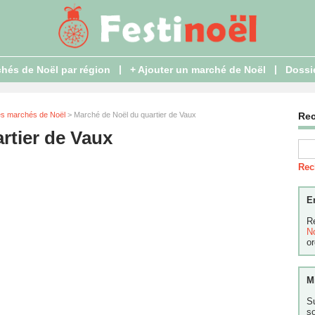
|
|
hés de Noël par région
+ Ajouter un marché de Noël
Dossi
es marchés de Noël
> Marché de Noël du quartier de Vaux
Re
rtier de Vaux
Rec
E
R
N
or
M
S
s