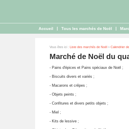
|
|
Accueil
Tous les marchés de Noël
Marc
Vous êtes ici :
Liste des marchés de Noël
>
Calendrier d
Marché de Noël du qua
- Pains d'épices et Pains spéciaux de Noël ;
- Biscuits divers et variés ;
- Macarons et crêpes ;
- Objets peints ;
- Confitures et divers petits objets ;
- Miel ;
- Kits de lessive ;