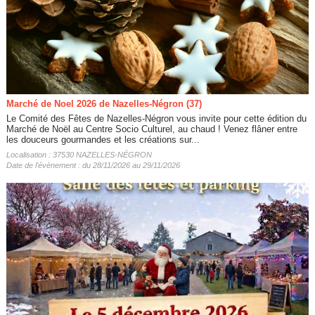
Marché de Noel 2026 de Nazelles-Négron (37)
Le Comité des Fêtes de Nazelles-Négron vous invite pour cette édition du
Marché de Noël au Centre Socio Culturel, au chaud ! Venez flâner entre
les douceurs gourmandes et les créations sur...
Localisation : 37530 NAZELLES-NÉGRON
Date de l'évènement : du 28/11/2026 au 29/11/2026