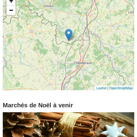
+
−
Leaflet
|
OpenStreetMap
Marchés de Noël à venir