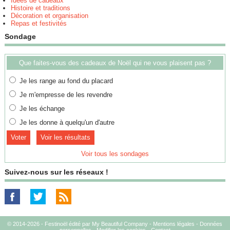
Idées de cadeaux
Histoire et traditions
Décoration et organisation
Repas et festivités
Sondage
Que faites-vous des cadeaux de Noël qui ne vous plaisent pas ?
Je les range au fond du placard
Je m'empresse de les revendre
Je les échange
Je les donne à quelqu'un d'autre
Voir les résultats
Voir tous les sondages
Suivez-nous sur les réseaux !
© 2014-2026 - Festinoël édité par My Beautiful Company -
Mentions légales
-
Données
personnelles
-
Modifier les cookies
-
Contact