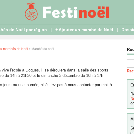
|
|
hés de Noël par région
+ Ajouter un marché de Noël
Dossi
es marchés de Noël
> Marché de noël
Re
vive l'école à Licques. Il se déroulera dans la salle des sports
Rec
bre de 14h à 21h30 et le dimanche 3 décembre de 10h à 17h
 jours ou une journée, n'hésitez pas à nous contacter par mail à
E
R
N
or
M
S
s