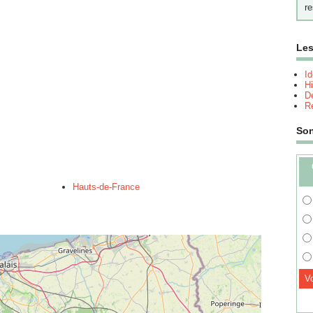
re
Les
I
Hi
Dé
Re
So
Hauts-de-France