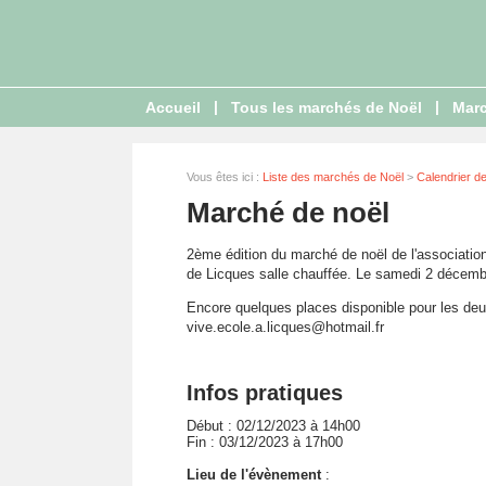
|
|
Accueil
Tous les marchés de Noël
Marc
Vous êtes ici :
Liste des marchés de Noël
>
Calendrier d
Marché de noël
2ème édition du marché de noël de l'association 
de Licques salle chauffée. Le samedi 2 décem
Encore quelques places disponible pour les deux
vive.ecole.a.licques@hotmail.fr
Infos pratiques
Début : 02/12/2023 à 14h00
Fin : 03/12/2023 à 17h00
Lieu de l'évènement
: