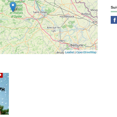
Sui
Leaflet
|
OpenStreetMap