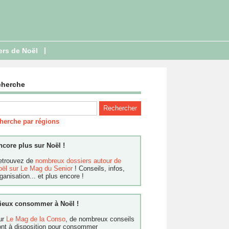
|
ers de Noël
cherche
herche par régions
ncore plus sur Noël !
etrouvez de
nombreux dossiers autour de
oël sur Le Mag du Senior
! Conseils, infos,
ganisation... et plus encore !
ieux consommer à Noël !
ur
Le Mag de la Conso
, de nombreux conseils
ont à disposition pour consommer