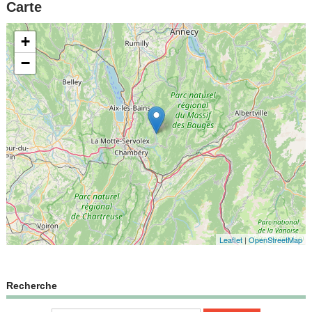
Carte
+
−
Leaflet
|
OpenStreetMap
Recherche