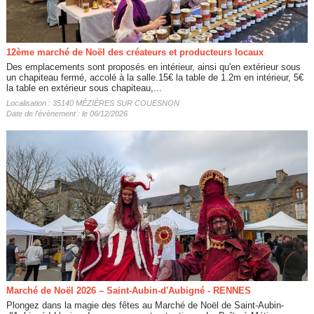
12ème marché de Noël des créateurs et producteurs locaux
Des emplacements sont proposés en intérieur, ainsi qu'en extérieur sous
un chapiteau fermé, accolé à la salle.15€ la table de 1.2m en intérieur, 5€
la table en extérieur sous chapiteau,...
Localisation : 35140 MÉZIÈRES SUR COUESNON
Date de l'évènement : le 06/12/2026
Marché de Noël 2026 – Saint-Aubin-d'Aubigné - RENNES
Plongez dans la magie des fêtes au Marché de Noël de Saint-Aubin-