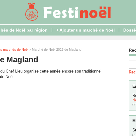
|
|
hés de Noël par région
+ Ajouter un marché de Noël
Dossi
es marchés de Noël
> Marché de Noël 2023 de Magland
Re
de Magland
du Chef Lieu organise cette année encore son traditionnel
Rec
de Noël.
E
R
N
or
M
S
s