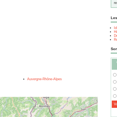
re
Les
I
Hi
Dé
Re
So
Auvergne-Rhône-Alpes