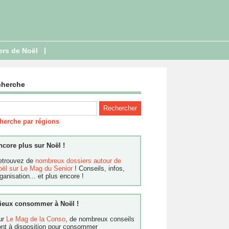
|
ers de Noël
cherche
herche par régions
ncore plus sur Noël !
etrouvez de
nombreux dossiers autour de
oël sur Le Mag du Senior
! Conseils, infos,
ganisation... et plus encore !
ieux consommer à Noël !
ur
Le Mag de la Conso
, de nombreux conseils
ont à disposition pour consommer