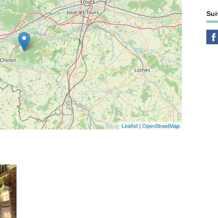
Sui
Leaflet
|
OpenStreetMap