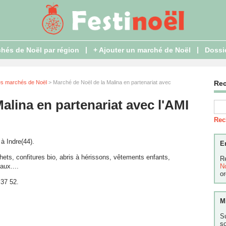
|
|
hés de Noël par région
+ Ajouter un marché de Noël
Dossi
es marchés de Noël
> Marché de Noël de la Malina en partenariat avec
Re
alina en partenariat avec l'AMI
Rec
à Indre(44).
E
hets, confitures bio, abris à hérissons, vêtements enfants,
R
aux....
N
or
 37 52.
M
S
s