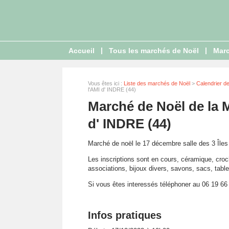
|
|
Accueil
Tous les marchés de Noël
Marc
Vous êtes ici :
Liste des marchés de Noël
>
Calendrier d
l'AMI d' INDRE (44)
Marché de Noël de la M
d' INDRE (44)
Marché de noël le 17 décembre salle des 3 Îles 
Les inscriptions sont en cours, céramique, croc
associations, bijoux divers, savons, sacs, table
Si vous êtes interessés téléphoner au 06 19 66
Infos pratiques