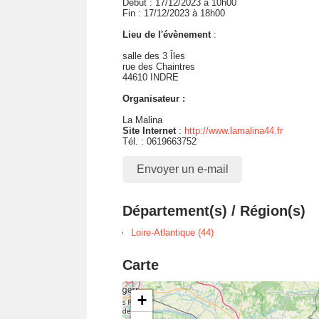
Début : 17/12/2023 à 10h00
Fin : 17/12/2023 à 18h00
Lieu de l'évènement
:
salle des 3 Îles
rue des Chaintres
44610 INDRE
Organisateur :
La Malina
Site Internet
:
http://www.lamalina44.fr
Tél. : 0619663752
Envoyer un e-mail
Département(s) / Région(s)
Loire-Atlantique (44)
Carte
+