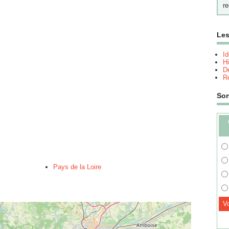
re
Les
I
Hi
Dé
Re
So
Pays de la Loire