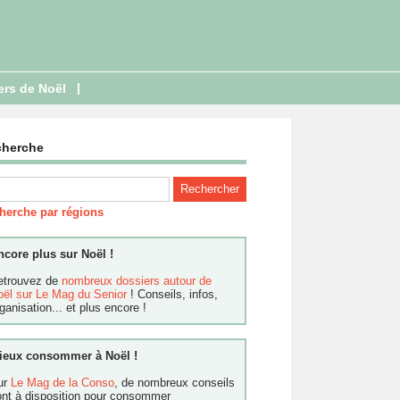
|
ers de Noël
cherche
herche par régions
ncore plus sur Noël !
etrouvez de
nombreux dossiers autour de
oël sur Le Mag du Senior
! Conseils, infos,
ganisation... et plus encore !
ieux consommer à Noël !
ur
Le Mag de la Conso
, de nombreux conseils
ont à disposition pour consommer