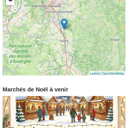
−
Leaflet
|
OpenStreetMap
Marchés de Noël à venir