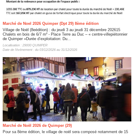
Marché de Noel 2026 Quimper (Dpt 29) 8ème édition
Village de Noël (8eédition) : du jeudi 3 au jeudi 31 décembre 202615
Chalets en bois de 6/7 m² - Place Terre au Duc – « centre-villepiétonnier
de Quimper »Durée d’exploitation: Du...
Localisation : 29000 QUIMPER
Date de l'évènement : du 03/12/2026 au 31/12/2026
Marché de Noël 2026 de Quimper (29)
Pour sa 8ème édition, le village de noël sera composé notamment de 15