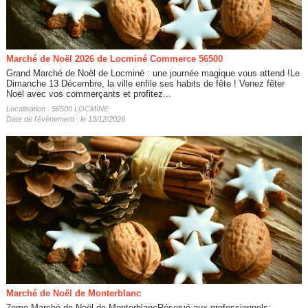
Marché de Noël 2026 de Locminé Commerce 56500
Grand Marché de Noël de Locminé : une journée magique vous attend !Le
Dimanche 13 Décembre, la ville enfile ses habits de fête ! Venez fêter
Noël avec vos commerçants et profitez...
Localisation : 56500 LOCMINE
Date de l'évènement : le 13/12/2026
Marché de Noël de Monterblanc
7eme Marché de Noël de MonterblancRéservé aux professionnels: