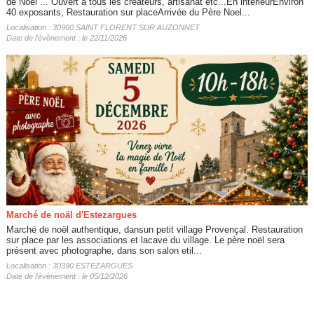
de Noêl ... Ouvert à tous les créateurs, artisanat etc...En intérieurEnviron
40 exposants, Restauration sur placeArrivée du Père Noel...
Localisation : 30960 SAINT FLORENT SUR AUZONNET
Date de l'évènement : le 22/11/2026
Marché de noäl d'Estezargues
Marché de noël authentique, dansun petit village Provençal. Restauration
sur place par les associations et lacave du village. Le père noël sera
présent avec photographe, dans son salon etil...
Localisation : 30390 ESTEZARGUES
Date de l'évènement : le 05/12/2026