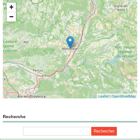
+
−
Leaflet
|
OpenStreetMap
Recherche