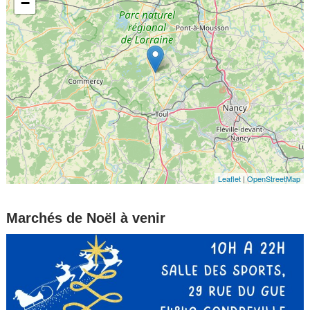
−
Leaflet
|
OpenStreetMap
Marchés de Noël à venir