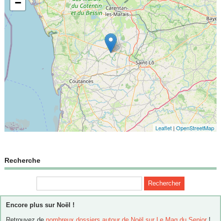
−
Leaflet
|
OpenStreetMap
Recherche
Encore plus sur Noël !
Retrouvez de
nombreux dossiers autour de Noël sur Le Mag du Senior
!