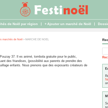
|
|
hés de Noël par région
+ Ajouter un marché de Noël
Dossi
es marchés de Noël
> MARCHE DE NOEL
Re
Pouzay 37. Il es animé, tombola gratuite pour le public,
Rec
uant des friandises, (possibilité aux parents de prendre des
quillage enfants. Nous prenons que des exposants créateurs de
E
R
N
or
M
S
s