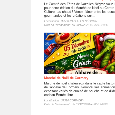
Le Comité des Fêtes de Nazelles-Négron vous i
pour cette édition du Marché de Noël au Centre
Culturel, au chaud ! Venez flâner entre les dou
gourmandes et les créations sur...
Localisation : 37530 NAZELLES-NÉGRON
Date de l'évènement : du 28/11/2026 au 29/11/2026
Marché de Noël de Cormery
Marché de noël chaleureux dans le cadre histor
de l'abbaye de Cormery. Nombreuses animation
exposant variés de qualité de bouche et de d'id
cadeau.Entrée libre
Localisation : 37320 CORMERY
Date de l'évènement : du 05/12/2026 au 06/12/2026