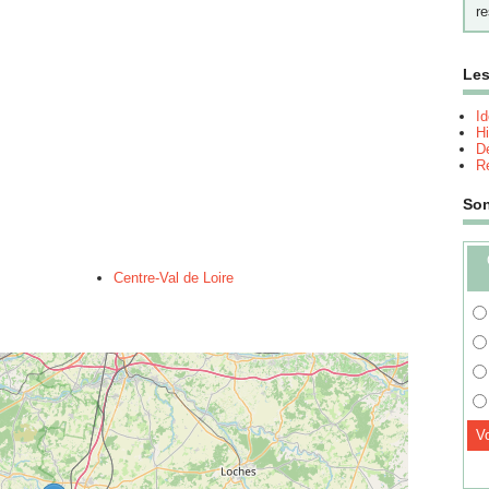
re
Les
I
Hi
Dé
Re
So
Centre-Val de Loire