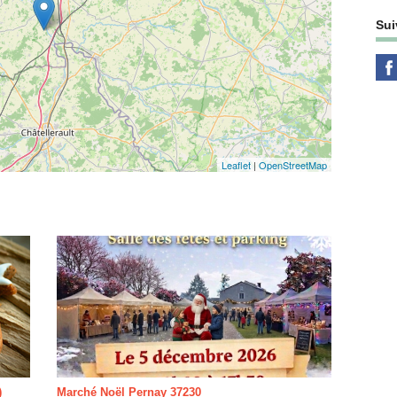
Sui
Leaflet
|
OpenStreetMap
)
Marché Noël Pernay 37230