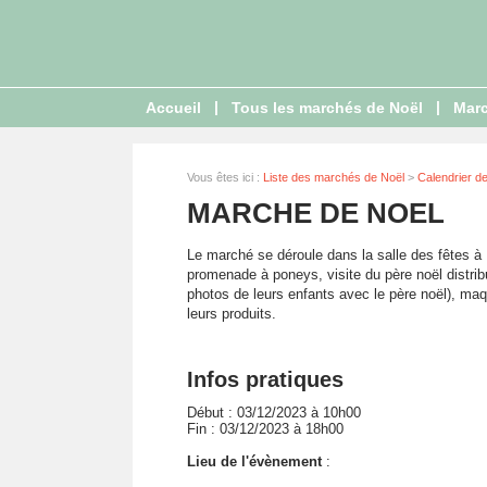
|
|
Accueil
Tous les marchés de Noël
Marc
Vous êtes ici :
Liste des marchés de Noël
>
Calendrier d
MARCHE DE NOEL
Le marché se déroule dans la salle des fêtes à 
promenade à poneys, visite du père noël distrib
photos de leurs enfants avec le père noël), ma
leurs produits.
Infos pratiques
Début : 03/12/2023 à 10h00
Fin : 03/12/2023 à 18h00
Lieu de l'évènement
: