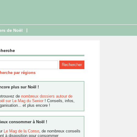
|
ers de Noël
cherche
herche par régions
ncore plus sur Noël !
etrouvez de
nombreux dossiers autour de
oël sur Le Mag du Senior
! Conseils, infos,
ganisation... et plus encore !
ieux consommer à Noël !
ur
Le Mag de la Conso
, de nombreux conseils
ont à disposition pour consommer