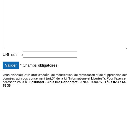
URL du site
* Champs obligatoires
Vous disposez d'un droit d'accès, de modification, de rectification et de suppression des
données qui vous concernent (art.34 de la loi "Informatique et Libertés"). Pour l'exercer,
adressez vous à :
Festinoël - 3 bis rue Condorcet - 37000 TOURS - Tél. : 02 47 64
75 38