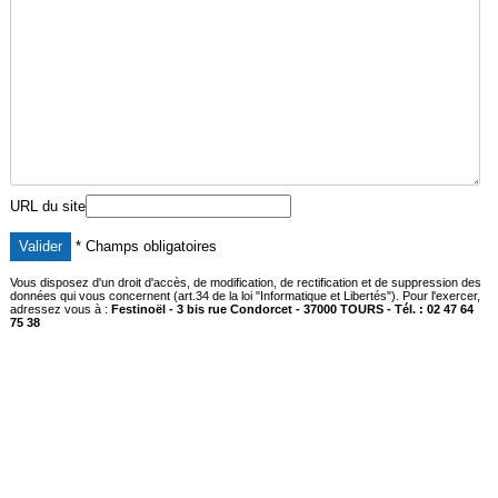
URL du site
* Champs obligatoires
Vous disposez d'un droit d'accès, de modification, de rectification et de suppression des
données qui vous concernent (art.34 de la loi "Informatique et Libertés"). Pour l'exercer,
adressez vous à :
Festinoël - 3 bis rue Condorcet - 37000 TOURS - Tél. : 02 47 64
75 38