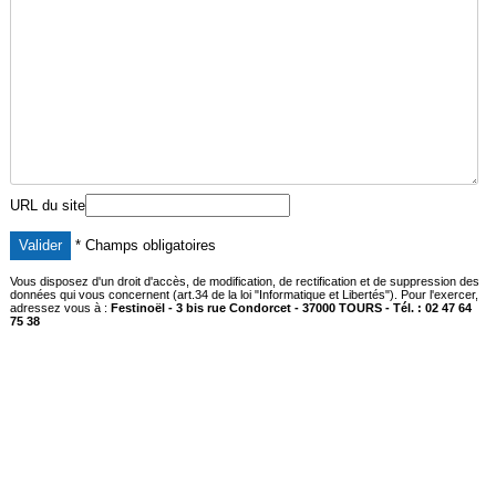
URL du site
* Champs obligatoires
Vous disposez d'un droit d'accès, de modification, de rectification et de suppression des
données qui vous concernent (art.34 de la loi "Informatique et Libertés"). Pour l'exercer,
adressez vous à :
Festinoël - 3 bis rue Condorcet - 37000 TOURS - Tél. : 02 47 64
75 38