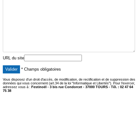
URL du site
* Champs obligatoires
Vous disposez d'un droit d'accès, de modification, de rectification et de suppression des
données qui vous concernent (art.34 de la loi "Informatique et Libertés"). Pour l'exercer,
adressez vous à :
Festinoël - 3 bis rue Condorcet - 37000 TOURS - Tél. : 02 47 64
75 38